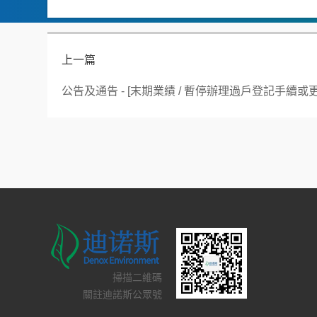
上一篇
公告及通告 - [末期業績 / 暫停辦理過戶登記手續
掃描二維碼
關註迪諾斯公眾號