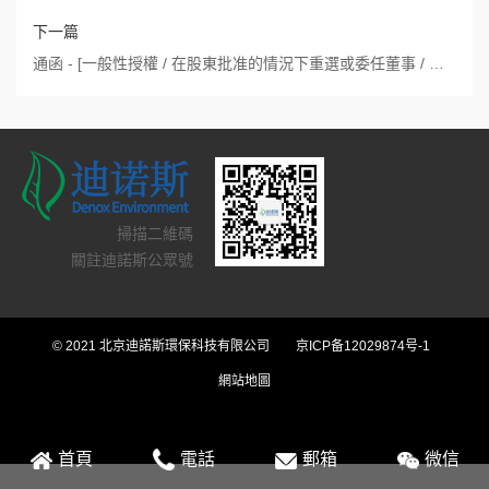
下一篇
通函 - [一般性授權 / 在股東批准的情況下重選或委任董事 / 回購股份的說明函件 / 修訂憲章文件]
掃描二維碼
關註迪諾斯公眾號
© 2021 北京迪諾斯環保科技有限公司
京ICP备12029874号-1
網站地圖
首頁
電話
郵箱
微信